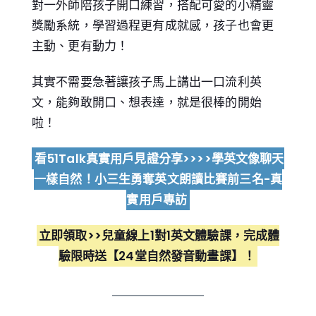
對一外師陪孩子開口練習，搭配可愛的小精靈
獎勵系統，學習過程更有成就感，孩子也會更
主動、更有動力！
其實不需要急著讓孩子馬上講出一口流利英
文，能夠敢開口、想表達，就是很棒的開始
啦！
看51Talk真實用戶見證分享>>>>學英文像聊天
一樣自然！小三生勇奪英文朗讀比賽前三名-真
實用戶專訪
立即領取>>兒童線上1對1英文體驗課，完成體
驗限時送【24堂自然發音動畫課】！