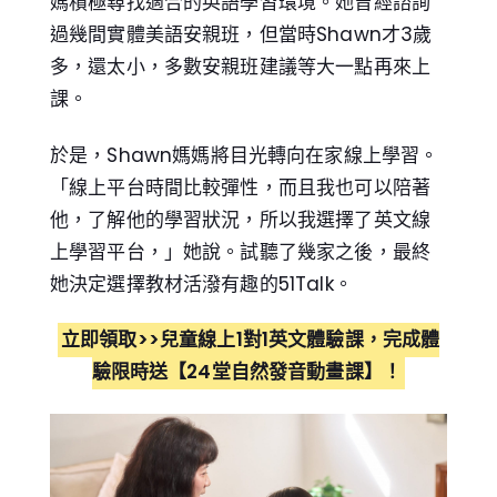
媽積極尋找適合的英語學習環境。她曾經諮詢
過幾間實體美語安親班，但當時Shawn才3歲
多，還太小，多數安親班建議等大一點再來上
課。
於是，Shawn媽媽將目光轉向在家線上學習。
「線上平台時間比較彈性，而且我也可以陪著
他，了解他的學習狀況，所以我選擇了英文線
上學習平台，」她說。試聽了幾家之後，最終
她決定選擇教材活潑有趣的51Talk。
立即領取>>兒童線上1對1英文體驗課，完成體
驗限時送【24堂自然發音動畫課】！