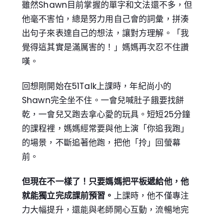
雖然Shawn目前掌握的單字和文法還不多，但
他毫不害怕，總是努力用自己會的詞彙，拼湊
出句子來表達自己的想法，讓對方理解。「我
覺得這其實是滿厲害的！」媽媽再次忍不住讚
嘆。
回想剛開始在51Talk上課時，年紀尚小的
Shawn完全坐不住。一會兒喊肚子餓要找餅
乾，一會兒又跑去拿心愛的玩具。短短25分鐘
的課程裡，媽媽經常要與他上演「你追我跑」
的場景，不斷追著他跑，把他「拎」回螢幕
前。
但現在不一樣了！只要媽媽把平板遞給他，他
就能獨立完成課前預習。
上課時，他不僅專注
力大幅提升，還能與老師開心互動，流暢地完