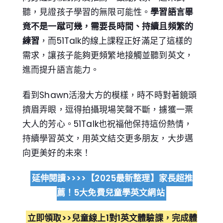
聽，見證孩子學習的無限可能性。
學習語言畢
竟不是一蹴可幾，需要長時間、持續且頻繁的
練習
，而51Talk的線上課程正好滿足了這樣的
需求，讓孩子能夠更頻繁地接觸並聽到英文，
進而提升語言能力。
看到Shawn活潑大方的模樣，時不時對著鏡頭
擠眉弄眼，逗得拍攝現場笑聲不斷，擄獲一票
大人的芳心。51Talk也祝福他保持這份熱情，
持續學習英文，用英文結交更多朋友，大步邁
向更美好的未來！
延伸閱讀>>>>【2025最新整理】家長超推
薦！5大免費兒童學英文網站
立即領取>>兒童線上1對1英文體驗課，完成體