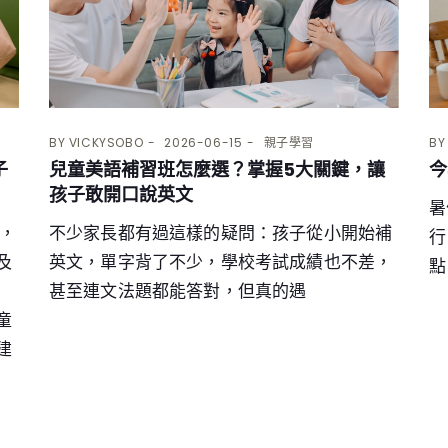
BY
VICKYSOBO
2026-06-15
親子學習
B
子
兒童美語補習班怎麼選？掌握5大關鍵，讓
今
孩子敢開口說英文
暑
法，
不少家長都有過這樣的疑問：孩子從小開始補
行
及
英文，單字背了不少，學校考試成績也不差，
點
甚至連文法題都能答對，但真的遇
童
建