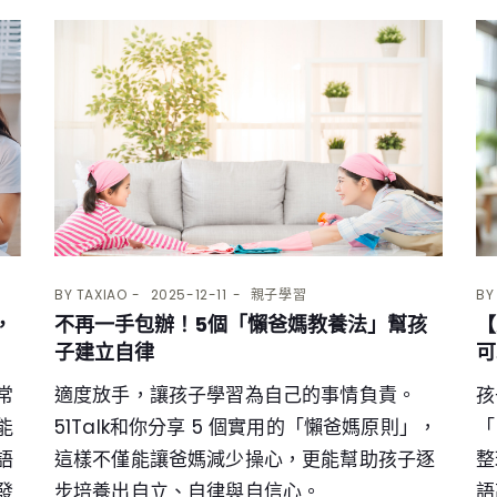
BY
TAXIAO
2025-12-11
親子學習
B
，
不再一手包辦！5個「懶爸媽教養法」幫孩
【
子建立自律
可
常
適度放手，讓孩子學習為自己的事情負責。
孩
能
51Talk和你分享 5 個實用的「懶爸媽原則」，
「
語
這樣不僅能讓爸媽減少操心，更能幫助孩子逐
整
發
步培養出自立、自律與自信心。
語