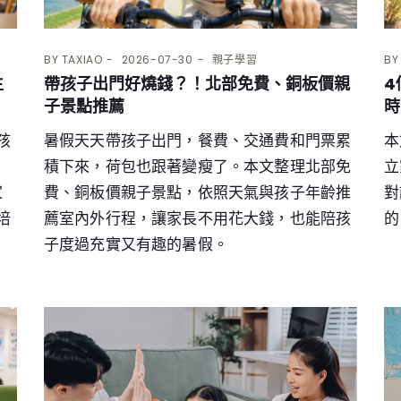
BY
TAXIAO
2026-07-30
親子學習
B
生
帶孩子出門好燒錢？！北部免費、銅板價親
4
子景點推薦
時
孩
暑假天天帶孩子出門，餐費、交通費和門票累
本
積下來，荷包也跟著變瘦了。本文整理北部免
立
家
費、銅板價親子景點，依照天氣與孩子年齡推
對
培
薦室內外行程，讓家長不用花大錢，也能陪孩
的
子度過充實又有趣的暑假。